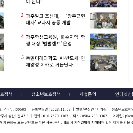
이 된다”
3
광주일고·조선대, ‘광주근현
대사’ 교과서 공동 개발
4
광주학생교육원, 화순지역 학
생 대상 ‘별별캠프’ 운영
5
동일미래과학고 AI·반도체 인
재양성 메카로 거듭난다
호정책
청소년보호정책
제휴문의
인터넷신
: 전남, 아00503 ｜ 등록연월일 : 2023. 11. 07 ｜ 발행/편집인 : 박기철 ｜ 청소년보호책
시 쌍산1길 47-3 ｜ 전화 : 010-7673-3367｜ 팩스 : 0504-233-3367 ｜ 이메일 : pkc
통해 제공되는 모든 콘텐츠는 무단 사용, 복사, 배포 시 저작권법에 저해되며 법적 제재를 받을 