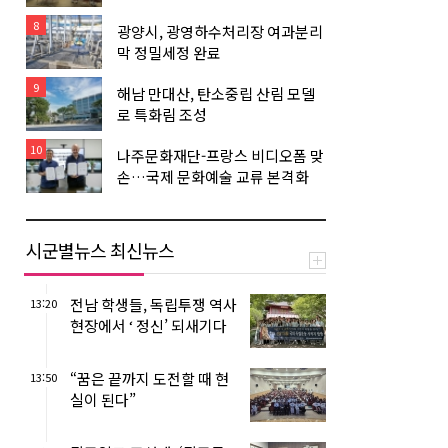
8
광양시, 광영하수처리장 여과분리
막 정밀세정 완료
9
해남 만대산, 탄소중립 산림 모델
로 특화림 조성
10
나주문화재단-프랑스 비디오폼 맞
손…국제 문화예술 교류 본격화
시군별뉴스 최신뉴스
전남 학생들, 독립투쟁 역사
13:20
현장에서 ‘ 정신’ 되새기다
“꿈은 끝까지 도전할 때 현
13:50
실이 된다”