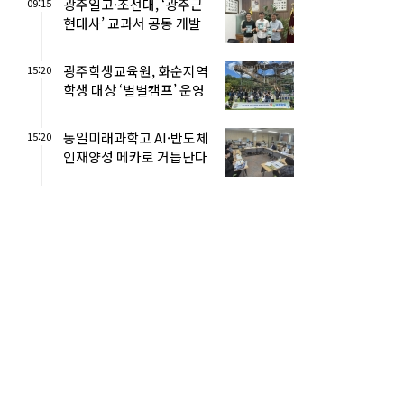
광주일고·조선대, ‘광주근
09:15
현대사’ 교과서 공동 개발
광주학생교육원, 화순지역
15:20
학생 대상 ‘별별캠프’ 운영
동일미래과학고 AI·반도체
15:20
인재양성 메카로 거듭난다