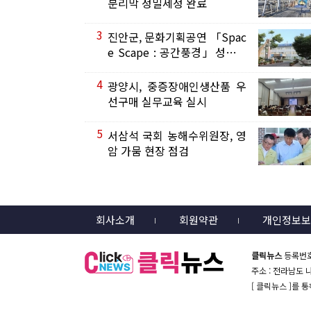
분리막 정밀세정 완료
3
진안군, 문화기획공연 「Spac
e Scape : 공간풍경」성공적
마무리
4
광양시, 중증장애인생산품 우
선구매 실무교육 실시
5
서삼석 국회 농해수위원장, 영
암 가뭄 현장 점검
회사소개
회원약관
개인정보보
클릭뉴스
등록번호 
주소 : 전라남도 나주
[ 클릭뉴스 ]를 