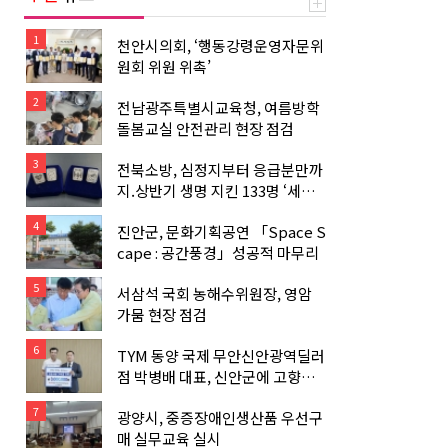
1
천안시의회, ‘행동강령운영자문위
원회 위원 위촉’
2
전남광주특별시교육청, 여름방학
돌봄교실 안전관리 현장 점검
3
전북소방, 심정지부터 응급분만까
지.상반기 생명 지킨 133명 ‘세이
버’ 선정
4
진안군, 문화기획공연 「Space S
cape : 공간풍경」성공적 마무리
5
서삼석 국회 농해수위원장, 영암
가뭄 현장 점검
6
TYM 동양 국제 무안신안광역딜러
점 박병배 대표, 신안군에 고향사
랑기부금 기탁
7
광양시, 중증장애인생산품 우선구
매 실무교육 실시