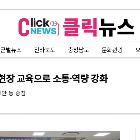
시군별뉴스
전라북도
충청남도
문화관광
현장 교육으로 소통·역량 강화
방안 등 중점