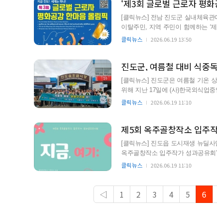
‘제3회 글로벌 근로자 평
[클릭뉴스] 전남 진도군 실내체육관에
이탈주민, 지역 주민이 함께하는 ‘
다. 이번 행사는…
클릭뉴스
2026.06.19 13:50
진도군, 여름철 대비 식중
[클릭뉴스] 진도군은 여름철 기온 
위해 지난 17일에 (사)한국외식업중
운동은 진도읍 조금시장…
클릭뉴스
2026.06.19 11:10
제5회 옥주골창작소 입주
[클릭뉴스] 진도읍 도시재생 뉴딜사
옥주골창작소 입주작가 성과공유회’ 가 개최됐다. 이번 성과공유회는 
가 6팀이 지난 6개월 동…
클릭뉴스
2026.06.19 11:10
◁
1
2
3
4
5
6