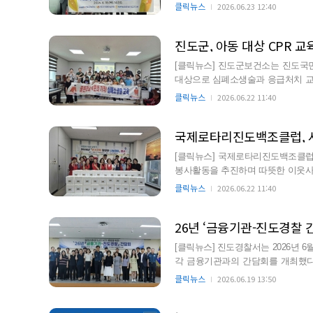
식에는 진도군 보건소 관계자…
클릭뉴스
2026.06.23 12:40
진도군, 아동 대상 CPR 
[클릭뉴스] 진도군보건소는 진도
대상으로 심폐소생술과 응급처치 교육을 했다. 이번 교육은 응급상황 발생
응 능력을 높이고 안전의식을 함…
클릭뉴스
2026.06.22 11:40
국제로타리진도백조클럽, 
[클릭뉴스] 국제로타리진도백조클럽
봉사활동을 추진하며 따뜻한 이웃사랑과 효 사랑을 실천했
해 열무김치와 밑반찬 4종…
클릭뉴스
2026.06.22 11:40
26년 ‘금융기관-진도경찰 
[클릭뉴스] 진도경찰서는 2026년 
각 금융기관과의 간담회를 개최했다. 이번 간담회에는 금융기관에서 실질적으로 피싱 범죄
실무를 담당하는 업…
클릭뉴스
2026.06.19 13:50