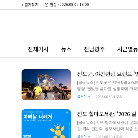
2026.08.06 18:00
+ 즐겨찾기
전체기사
뉴스
전남광주
시군별뉴
진도군, 야간관광 브랜드 ‘
[클릭뉴스] 진도군은 지난 6월 2
명량, 달빛을 품다를 성황리에 개최했다. 이번 행사에는 서울, 경기, 광주를 비롯한
약 150명이 참가…
클릭뉴스
2026.06.30 11:35
진도 철마도서관, ‘2026 
[클릭뉴스] 진도 철마도서관이 문화
길 위의 인문학’ 공모사업에 최종 선정됐다. ‘길 위의 인문학’은 국민의 인문 
생활 속 인문 문화…
클릭뉴스
2026.06.30 11:35