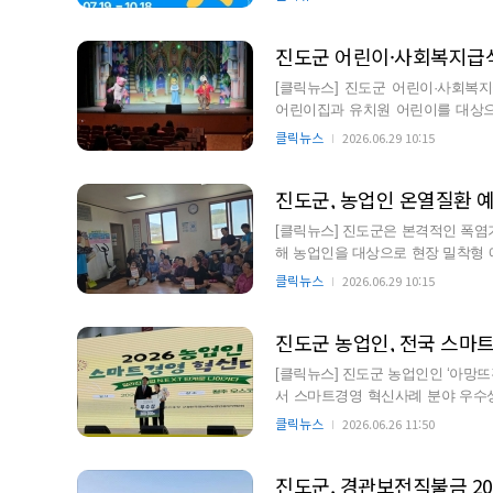
진도군 어린이·사회복지급
[클릭뉴스] 진도군 어린이·사회복
어린이집과 유치원 어린이를 대상으로 뮤지컬 인형
등 약 400명이 참석했으며 올…
클릭뉴스
2026.06.29 10:15
진도군, 농업인 온열질환 
[클릭뉴스] 진도군은 본격적인 폭염
해 농업인을 대상으로 현장 밀착형 예방 활동을 추진하고
환경에서 장시간 작업을…
클릭뉴스
2026.06.29 10:15
진도군 농업인, 전국 스마
[클릭뉴스] 진도군 농업인인 ‘아망뜨
서 스마트경영 혁신사례 분야 우수상을 받았다. 농촌진흥청이 주관하고
에서 열린 이번 대회는…
클릭뉴스
2026.06.26 11:50
진도군, 경관보전직불금 2