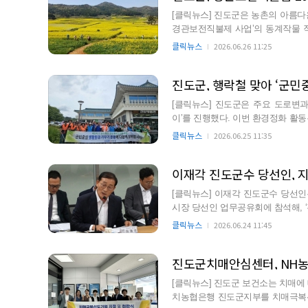
[클릭뉴스] 진도군은 농촌의 아름다
경관보전직불제 사업’의 동계작물 직불금
전직불제는 지역별…
클릭뉴스
2026.06.26 11:25
[클릭뉴스] 진도군은 주요 도로변과
이’를 진행했다. 이번 환경정화 활동은 ‘군민중심 생활환경 가꾸기 운동’의 하나이며 군민과 기관사
회단체, 공무원 등이 …
클릭뉴스
2026.06.25 11:35
이재각 진도군수 당선인, 지
[클릭뉴스] 이재각 진도군수 당선인
시장 당선인 업무공유회에 참석해, ‘
공식 건의했다. 먼…
클릭뉴스
2026.06.24 11:45
진도군치매안심센터, NH농
[클릭뉴스] 진도군 보건소는 치매에
치농협은행 진도군지부를 치매극복선도단