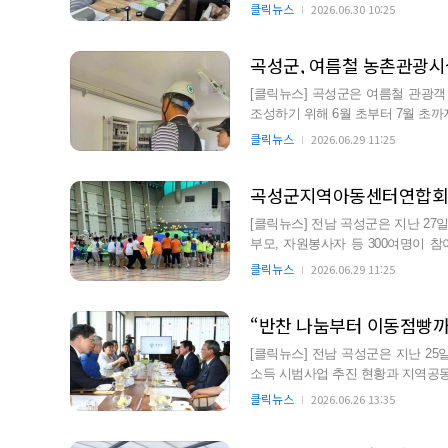
폭염·감염 예방을 위…
클릭뉴스
2026.06.30 10:25
곡성군, 여름철 농촌관광시
[클릭뉴스] 곡성군은 여름철 관광
조성하기 위해 6월 초부터 7월 초
다. 점검 대상은 농촌관광시…
클릭뉴스
2026.06.29 11:25
[클릭뉴스] 전남 곡성군은 지난 2
부모, 자원봉사자 등 300여명이 참
성황리에 개최했다고 …
클릭뉴스
2026.06.29 11:25
[클릭뉴스] 전남 곡성군은 지난 2
소득 시범사업 추진 현황과 지역공
전했다. 이번 방문은 농어촌…
클릭뉴스
2026.06.26 13:35