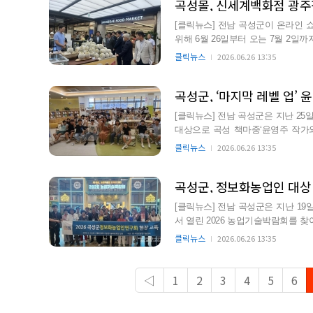
곡성몰, 신세계백화점 광주
[클릭뉴스] 전남 곡성군이 온라인 
위해 6월 26일부터 오는 7월 2일
곡성 빠지다 판…
클릭뉴스
2026.06.26 13:35
곡성군, ‘마지막 레벨 업’
[클릭뉴스] 전남 곡성군은 지난 2
대상으로 곡성 책마중‘윤영주 작가와의 
지역 학교와 연계해 어린…
클릭뉴스
2026.06.26 13:35
[클릭뉴스] 전남 곡성군은 지난 1
서 열린 2026 농업기술박람회를 찾아 현장 교육
환경에 대응하고 정보화…
클릭뉴스
2026.06.26 13:35
◁
1
2
3
4
5
6