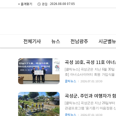
2026.08.08 07:05
+ 즐겨찾기
전체기사
뉴스
전남광주
시군별뉴
곡성 10호, 곡성 11호 
[클릭뉴스] 곡성군은 지난 6월 30일 
호] 아너소사이어티 회원 가입식을 개최했다고 밝혔다. 아
운영하는 고액…
클릭뉴스
2026.07.01 10:30
곡성군, 주민과 여행자가 
[클릭뉴스] 곡성군은 지난 26일부
관광프로그램 ‘옹기종기 마음정원 산책-여
기차마을이나 도림사 …
클릭뉴스
2026.07.01 10:30