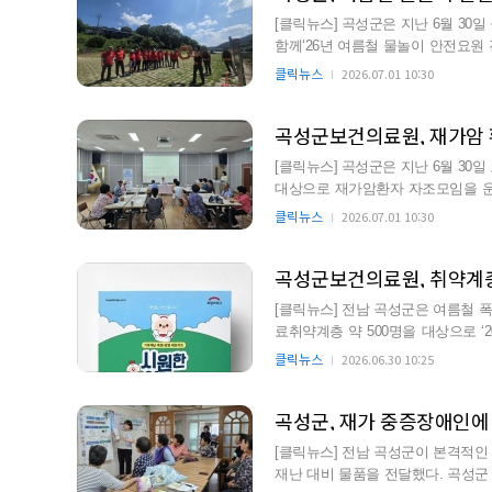
[클릭뉴스] 곡성군은 지난 6월 30
함께‘26년 여름철 물놀이 안전요원 전문교육’을 
설과와 곡성소방서 …
클릭뉴스
2026.07.01 10:30
곡성군보건의료원, 재가암 
[클릭뉴스] 곡성군은 지난 6월 30
대상으로 재가암환자 자조모임을 운영했다고 밝혔다. 이번 자
합지지센터와 협력해 마련됐…
클릭뉴스
2026.07.01 10:30
곡성군보건의료원, 취약계층
[클릭뉴스] 전남 곡성군은 여름철 
료취약계층 약 500명을 대상으로 ‘
다. 이번 교육은 6월…
클릭뉴스
2026.06.30 10:25
곡성군, 재가 중증장애인에
[클릭뉴스] 전남 곡성군이 본격적인
재난 대비 물품을 전달했다. 곡성군 주민복지과는 지난 29일 재가 중증장애인 30명의 가정을 찾아