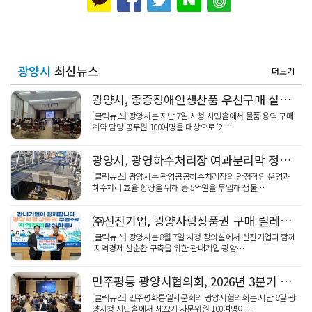
광양시
최신뉴스
더보기
광양시, 중증장애인생산품 우선구매 실무교육 실시
[클릭뉴스] 광양시는 지난 7일 시청 시민홀에서 물품·용역 구매·
계약 담당 공무원 100여명을 대상으로 ‘2…
광양시, 광영하수처리장 여과분리막 정밀세정 완료
[클릭뉴스] 광양시는 광영공공하수처리장의 안정적인 운영과
하수처리 효율 향상을 위해 총 5억원을 투입해 생물…
㈜신진기업, 광양사랑상품권 구매 릴레이 동참
[클릭뉴스] 광양시는 8월 7일 시청 창의실에서 신진기업과 함께
‘지역경제 선순환 구축을 위한 관내기업 광양…
민주평통 광양시협의회, 2026년 3분기 정기회의 개최
[클릭뉴스] 민주평화통일자문회의 광양시협의회는 지난 6일 광
양시청 시민홀에서 제22기 자문위원 100여명이 …