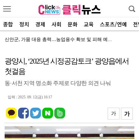
종합
정치
경제
사회
문화
교육
스포츠/연예
전
신안군, 가뭄 대응 총력…농업용수 확보 및 피해 예방에…
장성군, 하천구역 불법점용 원상복구 추진
광양시, ‘2025년 시정공감토크’ 광양읍에서
진안군, 문화기획공연 「Space Scape : 공간풍…
첫걸음
장흥군, 폭염·가뭄 피해 대응 긴급 대책회의 개최
동·서천 지역 명소화 주제로 다양한 의견 나눠
진도소방서 TBN광주교통방송 출연… 말복 대비 음식물 …
전남광주특별시, 해남서 국내 최대 400MW 태양광발전…
입력 : 2025. 09. 12(금) 16:17
전남광주특별시, 폭염 지속에 온열질환 고위험군 주의 당…
가
가
당신의 이야기가 음악이 된다
서삼석 국회 농해수위원장, 영암 가뭄 현장 점검