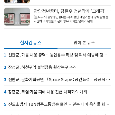
광양청년꿈터, 김윤우 청년작가 ‘그래픽’ 전시
[클릭뉴스] 광양청년꿈터는 지역 청년 예술가들의 창작 활동을
지원하고 시민들의 문화 향유 기회를 넓히기 위해…
실시간뉴스
많이 본 뉴스
1
신안군, 가뭄 대응 총력…농업용수 확보 및 피해 예방에 행정력 집중
2
장성군, 하천구역 불법점용 원상복구 추진
3
진안군, 문화기획공연 「Space Scape : 공간풍경」성공적 마무리
4
장흥군, 폭염·가뭄 피해 대응 긴급 대책회의 개최
5
진도소방서 TBN광주교통방송 출연… 말복 대비 음식물 화재 예방수칙 홍보