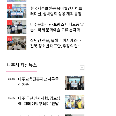
권 1억원 구매 약정
8
한국서부발전·동북아엘엔지허브
터미널, 섬박람회 성공 개최 동참
9
나주문화재단-프랑스 비디오폼 맞
손…국제 문화예술 교류 본격화
10
작년엔 전북, 올해는 이시카와…
전북 청소년 대표단, 우정의 답방
길 올라
나주시 최신뉴스
나주교육진흥재단 사무국
15:55
김예송
나주 금천면지사협, 경로당
15:25
에 ‘치매 예방꾸러미’ 전달