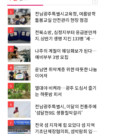
1
전남광주특별시교육청, 여름방학
돌봄교실 안전관리 현장 점검
2
전북소방, 심정지부터 응급분만까
지.상반기 생명 지킨 133명 ‘세이
버’ 선정
3
나주의 계절이 웨딩화보가 된다…
예비부부 3쌍 모집
4
운남면 취약계층 위한 따뜻한 나눔
이어져
5
열대야 비켜라…광주 도심서 즐기
는 하룻밤 피서
6
전남광주특별시, 이달의 전통주에
‘섬달천9도 생황칠막걸리’
7
전국 섬 지자체 힘 모았다 섬 지역
기초단체장협의회, 섬박람회 입장