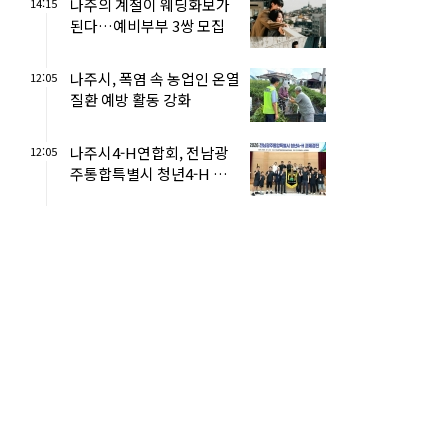
나주의 계절이 웨딩화보가
14:15
된다…예비부부 3쌍 모집
나주시, 폭염 속 농업인 온열
12:05
질환 예방 활동 강화
나주시4-H연합회, 전남광
12:05
주통합특별시 청년4-H 과
제경진대회 종합우승